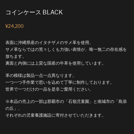
コインケース BLACK
¥
24,200
表面に沖縄県産のイタチザメのサメ革を使用。
サメ革ならではの荒々しくも力強い表情が、唯一無二の存在感を
放ちます。
裏面と内側には上質な国産の牛革を使用しています。
革の模様は製品一点一点異なります。
一つ一つ手作業で思いを込めて丁寧に制作しております。
世界で一つだけの一品を是非ご愛用ください。
※本品の売上の一部は那覇市の「石嶺児童園」と南城市の「島添
の丘」、
それぞれの児童養護施設に寄付させていただきます。