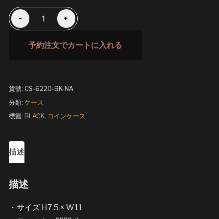
コ
-
+
イ
ン
予約注文でカートに入れる
ケ
ー
ス
貨號:
CS-6220-BK-NA
BLACK
分類:
ケース
數
標籤:
BLACK
,
コインケース
量
描述
描述
・サイズ H7.5 × W11