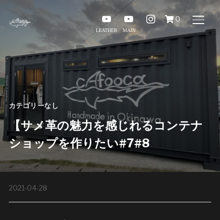
youtube
youtube
instagram
0
サイ
カテゴリーなし
【サメ革の魅力を感じれるコンテナ
ショップを作りたい#7#8
2021-04-28